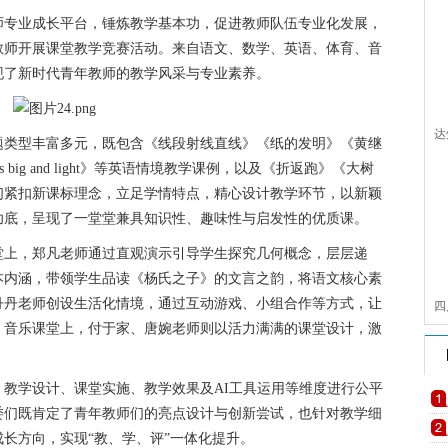
师专业成长平台，锤炼教学基本功，促进教师队伍专业化发展，
教师开展课堂教学竞赛活动。来自语文、数学、英语、体育、音
现了新时代青年教师的教学风采与专业素养。
达
题类型丰富多元，既包含《线段射线直线》《纸的发明》《黄继
’s big and light》等英语情境教学课例，以及《折返跑》《大树
们紧扣新课标理念，立足学情特点，精心设计教学环节，以新颖
功底，呈现了一堂堂兼具知识性、趣味性与启发性的优质课。
堂上，郑凡老师通过直观演示引导学生探究几何概念，层层递
本内涵，带领学生品读《杨氏之子》的文言之韵，将语文核心素
丹丹老师创设生活化情境，通过互动游戏、小组合作等方式，让
四
、音乐课堂上，付于家、唐婉老师则以活力满满的课堂设计，激
品
教学设计、课堂实施、教学效果及AI工具运用等维度进行公平
委们既肯定了青年教师们的亮点设计与创新尝试，也针对教学细
长方向，实现“教、学、评”一体化提升。