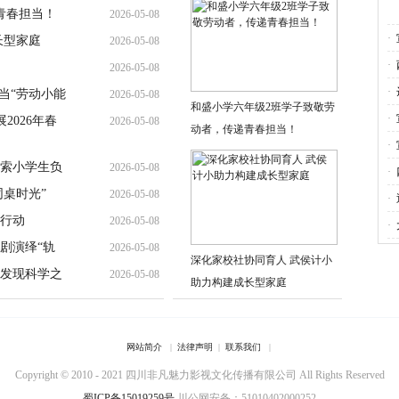
青春担当！
2026-05-08
·
长型家庭
2026-05-08
·
2026-05-08
·
当“劳动小能
2026-05-08
和盛小学六年级2班学子致敬劳
查
·
2026年春
2026-05-08
动者，传递青春担当！
·
索小学生负
2026-05-08
·
同桌时光”
2026-05-08
球
·
行动
2026-05-08
展
·
剧演绎“轨
2026-05-08
学
深化家校社协同育人 武侯计小
发现科学之
2026-05-08
助力构建成长型家庭
网站简介
|
法律声明
|
联系我们
|
Copyright © 2010 - 2021 四川非凡魅力影视文化传播有限公司 All Rights Reserved
蜀ICP备15019259号
川公网安备：51010402000252