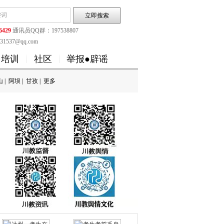
6429
通讯员QQ群：197538807
1537@qq.com
培训
社区
举报●辟谣
山
|
阿坝
|
甘孜
|
更多