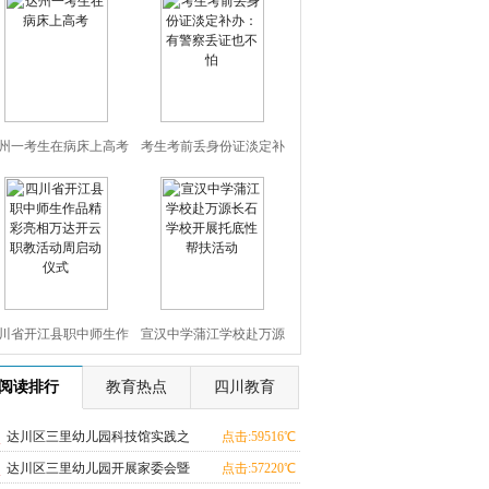
州一考生在病床上高考
考生考前丢身份证淡定补
办：有警察丢证也不怕
川省开江县职中师生作
宣汉中学蒲江学校赴万源
精彩亮相万达开云职教
长石学校开展托底性帮扶
阅读排行
教育热点
四川教育
活动周启动仪式
活动
达川区三里幼儿园科技馆实践之
点击:59516℃
旅圆满落幕
达川区三里幼儿园开展家委会暨
点击:57220℃