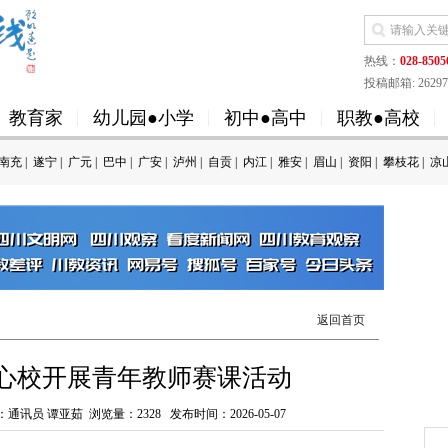
热线：
028-8505
投稿邮箱: 262973
教育家
幼儿园●小学
初中●高中
职教●高校
南充
|
遂宁
|
广元
|
巴中
|
广安
|
泸州
|
自贡
|
内江
|
雅安
|
眉山
|
资阳
|
攀枝花
|
凉
返回首页
心校开展青年教师赛课活动
：通讯员 谭亚茹 浏览量：
2328
发布时间：2026-05-07