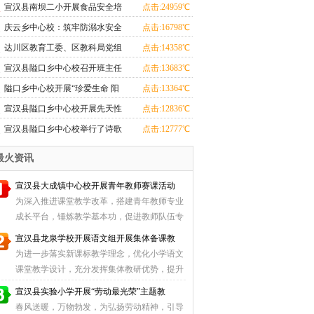
伙委会活动
宣汉县南坝二小开展食品安全培
点击:24959℃
训专题活动
庆云乡中心校：筑牢防溺水安全
点击:16798℃
屏障
达川区教育工委、区教科局党组
点击:14358℃
书记、局长唐澜调研指导罐子初
宣汉县隘口乡中心校召开班主任
点击:13683℃
中
工作经验交流会
隘口乡中心校开展“珍爱生命 阳
点击:13364℃
光心理”心理健康教育活动
宣汉县隘口乡中心校开展先天性
点击:12836℃
心脏病患儿筛查进校园活动
宣汉县隘口乡中心校举行了诗歌
点击:12777℃
朗诵大赛
最火资讯
宣汉县大成镇中心校开展青年教师赛课活动
为深入推进课堂教学改革，搭建青年教师专业
成长平台，锤炼教学基本功，促进教师队伍专
业化发展， ...
宣汉县龙泉学校开展语文组开展集体备课教
为进一步落实新课标教学理念，优化小学语文
课堂教学设计，充分发挥集体教研优势，提升
教师文本解 ...
宣汉县实验小学开展“劳动最光荣”主题教
春风送暖，万物勃发，为弘扬劳动精神，引导