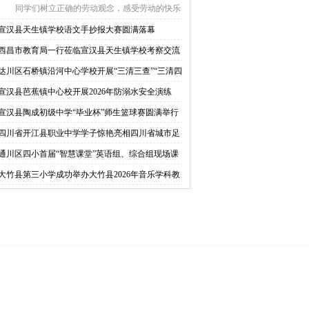
同学们树立正确的劳动观念，感受劳动的快乐
与价值，4月 ...
宣汉县天生镇学校语文手抄报大赛圆满落幕
西昌市教育局一行莅临宣汉县天生镇学校考察交流
达川区石桥镇沿河中心学校开展“三清三查”“三清四
”消防安全系列活动
宣汉县芭蕉镇中心校开展2026年防溺水安全演练
宣汉县陶成初级中学“毕业杯”师生篮球赛圆满举行
四川省开江县职业中学学子惊艳亮相四川省城市足
联赛
通川区四小首届“智慧课堂”英语组、综合组现场课
示活动圆满举行
大竹县第三小学成功举办大竹县2026年音乐学科教
交流研讨会