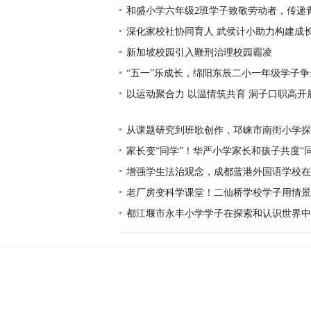
和盛小学六年级2班学子致敬劳动者，传递
深化家校社协同育人 武侯计小助力构建成
新加坡校园引入鞭刑治理校园霸凌
“五一”乐成长，绵阳东辰二小一年级学子争
手”
以运动聚合力 以温情筑共育 洞子口职高开展
季综合趣味运动会
从课题研究到班歌创作，邛崃市南街小学探
面情绪管理新路径
家长变“同学”！华严小学家长和孩子共度“
增强学生法治观念，成都蓝港外国语学校在
老厂房变科学课堂！二仙桥学校学子用情景
道上的中国”
都江堰市永丰小学学子在探索和认识世界中
美