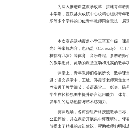
为深入推进课堂教学改革，搭建青年教
本学期，宣汉县大成镇中心校精心组织青年
乐等多个学科的10位青年教师同台竞技，展
本次赛课活动覆盖小学三至五年级，课
光》等常规内容，也涵盖《Get ready》《1 It
桩你有几岁》等体育、音乐课程。参赛教师
的教学思路、灵动的课堂互动和扎实的教学
课堂上，青年教师们各展所长：数学课
进；语文课堂中，王敏、孙霞等老师聚焦文
养渗透于教学细节；英语课堂上，彭爽、陈
学生在轻松氛围中提升语言运用能力；体育
发学生的运动热情与艺术感知力。
赛课现场，各评委组严格按照教学目标、
公正评价，并在课后开展集中评课研讨。评
节提出了精准的改进建议，帮助教师们明晰成