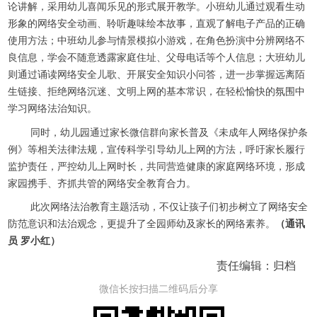
论讲解，采用幼儿喜闻乐见的形式展开教学。小班幼儿通过观看生动
形象的网络安全动画、聆听趣味绘本故事，直观了解电子产品的正确
使用方法；中班幼儿参与情景模拟小游戏，在角色扮演中分辨网络不
良信息，学会不随意透露家庭住址、父母电话等个人信息；大班幼儿
则通过诵读网络安全儿歌、开展安全知识小问答，进一步掌握远离陌
生链接、拒绝网络沉迷、文明上网的基本常识，在轻松愉快的氛围中
学习网络法治知识。
同时，幼儿园通过家长微信群向家长普及《未成年人网络保护条
例》等相关法律法规，宣传科学引导幼儿上网的方法，呼吁家长履行
监护责任，严控幼儿上网时长，共同营造健康的家庭网络环境，形成
家园携手、齐抓共管的网络安全教育合力。
此次网络法治教育主题活动，不仅让孩子们初步树立了网络安全
防范意识和法治观念，更提升了全园师幼及家长的网络素养。
（通讯
员 罗小红）
责任编辑：归档
微信长按扫描二维码后分享