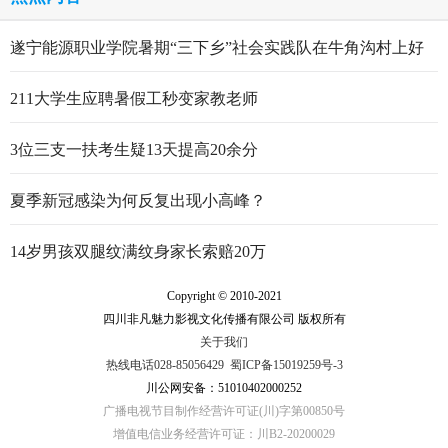
遂宁能源职业学院暑期“三下乡”社会实践队在牛角沟村上好
行走的思政大课
211大学生应聘暑假工秒变家教老师
3位三支一扶考生疑13天提高20余分
夏季新冠感染为何反复出现小高峰？
14岁男孩双腿纹满纹身家长索赔20万
Copyright © 2010-2021
四川非凡魅力影视文化传播有限公司 版权所有
关于我们
热线电话028-85056429
蜀ICP备15019259号-3
川公网安备：51010402000252
广播电视节目制作经营许可证(川)字第00850号
增值电信业务经营许可证：川B2-20200029