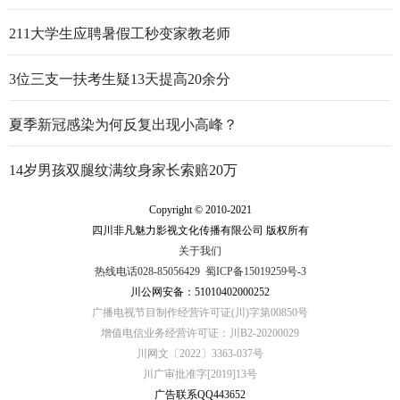
行走的思政大课
211大学生应聘暑假工秒变家教老师
3位三支一扶考生疑13天提高20余分
夏季新冠感染为何反复出现小高峰？
14岁男孩双腿纹满纹身家长索赔20万
Copyright © 2010-2021
四川非凡魅力影视文化传播有限公司 版权所有
关于我们
热线电话028-85056429
蜀ICP备15019259号-3
川公网安备：51010402000252
广播电视节目制作经营许可证(川)字第00850号
增值电信业务经营许可证：川B2-20200029
川网文〔2022〕3363-037号
川广审批准字[2019]13号
广告联系QQ443652