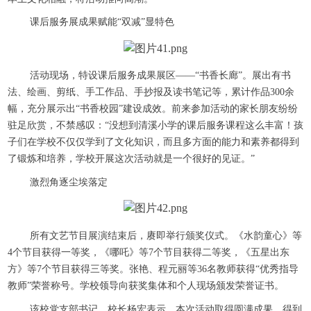
课后服务展成果赋能“双减”显特色
活动现场，特设课后服务成果展区——“书香长廊”。展出有书
法、绘画、剪纸、手工作品、手抄报及读书笔记等，累计作品300余
幅，充分展示出“书香校园”建设成效。前来参加活动的家长朋友纷纷
驻足欣赏，不禁感叹：“没想到清溪小学的课后服务课程这么丰富！孩
子们在学校不仅仅学到了文化知识，而且多方面的能力和素养都得到
了锻炼和培养，学校开展这次活动就是一个很好的见证。”
激烈角逐尘埃落定
所有文艺节目展演结束后，赓即举行颁奖仪式。《水韵童心》等
4个节目获得一等奖，《哪吒》等7个节目获得二等奖，《五星出东
方》等7个节目获得三等奖。张艳、程元丽等36名教师获得“优秀指导
教师”荣誉称号。学校领导向获奖集体和个人现场颁发荣誉证书。
该校党支部书记、校长杨宏表示，本次活动取得圆满成果，得到