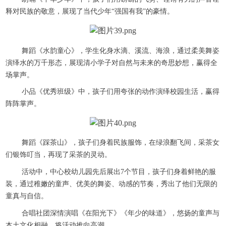
释对民族的敬意，展现了当代少年“强国有我”的豪情。
舞蹈《水韵童心》，学生化身水滴、溪流、海浪，通过柔美舞姿
演绎水的万千形态，展现清小学子对自然与未来的奇思妙想，赢得全
场掌声。
小品《优秀班级》中，孩子们用夸张的动作演绎校园生活，赢得
阵阵掌声。
舞蹈《踩茶山》，孩子们身着民族服饰，在绿浪翻飞间，采茶女
们银饰叮当，再现了采茶的灵动。
活动中，中心校幼儿园先后展出7个节目，孩子们身着鲜艳的服
装，通过稚嫩的童声、优美的舞姿、动感的节奏，秀出了他们无限的
童真与自信。
合唱社团深情演唱《在阳光下》《年少的味道》，悠扬的童声与
本土文化相融，将活动推向高潮。