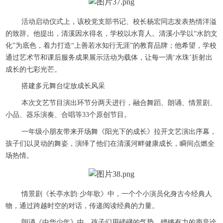
活动启动仪式上，该校党支部书记、校长杨宏同志发表热情洋溢
的致辞。他提出，清溪因水得名，学校以水育人。清溪小学以“水韵文
化”为底色，着力打造“上善若水知行无涯”的教育品牌；他希望，学校
通过艺术节和课后服务成果展示活动为载体，让每一滴‘水珠’折射出
成长的七彩光芒。
搭建多元舞台绽放成长风采
本次文艺节目演出环节分两天进行，融合舞蹈、朗诵、情景剧、
小品、器乐演奏、合唱等33个原创节目。
一年级小朋友带来开场舞《阳光下的成长》拉开文艺演出序幕，
孩子们以灵动的舞姿，演绎了他们在清溪河畔健康成长，瞬间点燃全
场热情。
情景剧《长亭水韵·少年歌》中，一个个小演员化身古今经典人
物，通过跨越时空的对话，传递阅读经典的力量。
朗诵《中华少年》中，孩子们用磅礴的气势、铿锵有力的声音诠