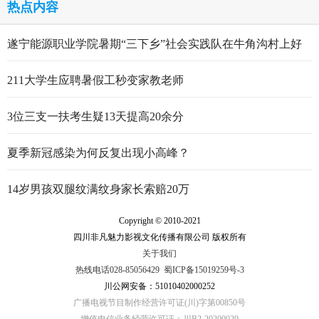
热点内容
遂宁能源职业学院暑期“三下乡”社会实践队在牛角沟村上好
行走的思政大课
211大学生应聘暑假工秒变家教老师
3位三支一扶考生疑13天提高20余分
夏季新冠感染为何反复出现小高峰？
14岁男孩双腿纹满纹身家长索赔20万
Copyright © 2010-2021
四川非凡魅力影视文化传播有限公司 版权所有
关于我们
热线电话028-85056429
蜀ICP备15019259号-3
川公网安备：51010402000252
广播电视节目制作经营许可证(川)字第00850号