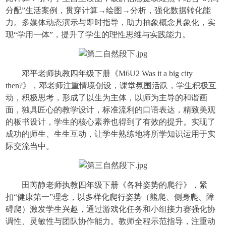
分配”生活案例，贯穿计算→绘图→分析，强化数据转化能
力。多媒体动态演示与即时指导，助力抽象概念具象化，实
现“学用一体”，提升了学生的理性思维与实践能力。
邓平老师执教四年级下册《M6U2 Was it a big city
then?》，邓老师注重情境创设，课堂氛围活跃，学生积极互
动，积极思考，形成了以生为主体，以师为主导的和谐画
面，独具匠心的教学设计，标准流利的口语表达，精致美观
的板书设计，学生的核心素养也得到了有效的提升。实现了
成功的师生、生生互动，让学生熟练地将所学知识运用于实
际交流当中。
田芮静老师执教四年级下册《各种姿势的爬行》，紧
扣“健康第一”理念，以多样化爬行姿势（熊爬、侧身爬、障
碍爬）激发学生兴趣，通过游戏化任务和小组接力赛强化协
调性、灵敏性与团队协作能力。教师全程示范指导，注重动