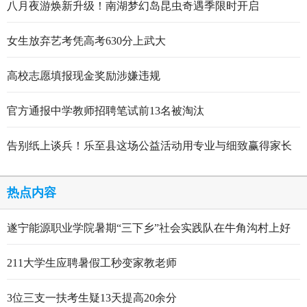
八月夜游焕新升级！南湖梦幻岛昆虫奇遇季限时开启
女生放弃艺考凭高考630分上武大
高校志愿填报现金奖励涉嫌违规
官方通报中学教师招聘笔试前13名被淘汰
告别纸上谈兵！乐至县这场公益活动用专业与细致赢得家长
点赞
热点内容
遂宁能源职业学院暑期“三下乡”社会实践队在牛角沟村上好
行走的思政大课
211大学生应聘暑假工秒变家教老师
3位三支一扶考生疑13天提高20余分