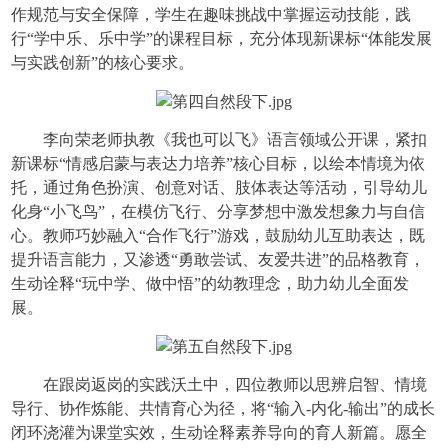
作规范与安全保障，学生在趣味挑战中掌握运动技能，践
行“学中乐、乐中学”的课程目标，充分体现新课标“体能发展
与实践创新”的核心要求。
李向荣老师执教《我也可以飞》语言领域公开课，紧扣
新课标“情感启蒙与表达力培养”核心目标，以绘本情境为依
托，通过角色扮演、创意对话、肢体表达等活动，引导幼儿
化身“小飞鸟”，在模仿飞行、分享梦想中激发想象力与自信
心。教师巧妙融入“合作飞行”游戏，鼓励幼儿互助表达，既
提升语言能力，又渗透“勇敢尝试、友爱共进”的品格教育，
生动诠释“玩中学、做中悟”的幼教理念，助力幼儿全面发
展。
在跟岗返岗的实践沃土中，四位教师以思辨启智、情境
导行、协作炼能、共情育心为径，将“输入-内化-输出”的成长
闭环浇灌为课堂实效，生动诠释素养导向的育人新篇。愿全