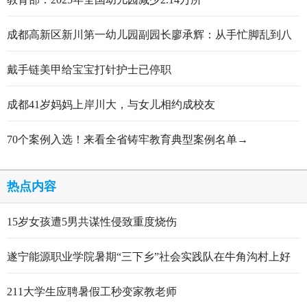
成都高新区新川第一幼儿园副园长廖承辉：从手忙脚乱到八
轮打磨定稿的跋涉与顿悟
戴手链美甲给宝宝打针护士已停职
成都41岁妈妈上岸川大，与女儿相约成校友
70个案例入选！来看全省铸牢教育典型案例名单→
热点内容
15岁女孩遭5男共谋性侵致重度烧伤
遂宁能源职业学院暑期“三下乡”社会实践队在牛角沟村上好
行走的思政大课
211大学生应聘暑假工秒变家教老师